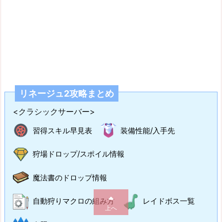
リネージュ2攻略まとめ
<クラシックサーバー>
習得スキル早見表
装備性能/入手先
狩場ドロップ/スポイル情報
魔法書のドロップ情報
自動狩りマクロの組み方
レイドボス一覧
上へ