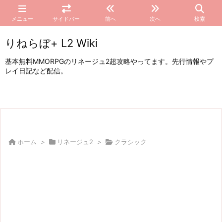
メニュー
サイドバー
前へ
次へ
検索
りねらぼ+ L2 Wiki
基本無料MMORPGのリネージュ2超攻略やってます。先行情報やプ
レイ日記など配信。
ホーム
>
リネージュ2
>
クラシック