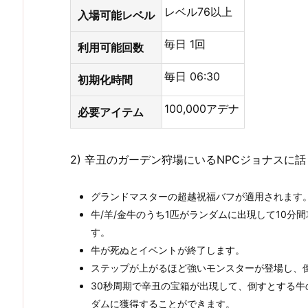
レベル76以上
入場可能レベル
毎日 1回
利用可能回数
毎日 06:30
初期化時間
100,000アデナ
必要アイテム
2) 辛丑のガーデン狩場にいるNPCジョナス
グランドマスターの超越祝福バフが適用されます
牛/羊/金牛のうち1匹がランダムに出現して10
す。
牛が死ぬとイベントが終了します。
ステップが上がるほど強いモンスターが登場し、
30秒周期で辛丑の宝箱が出現して、倒すとする
ダムに獲得することができます。