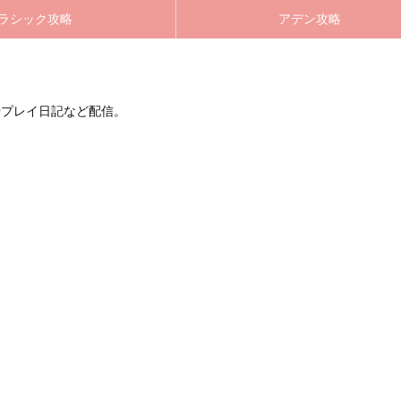
ラシック攻略
アデン攻略
やプレイ日記など配信。