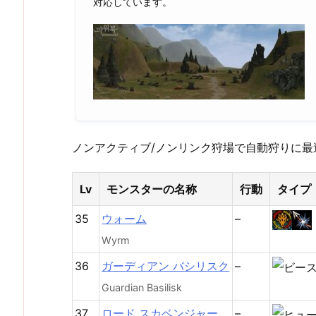
対応しています。
ノンアクティブ/ノンリンク狩場で自動狩りに最
Lv
モンスターの名称
行動
タイプ
35
ウォーム
–
Wyrm
36
ガーディアン バシリスク
–
Guardian Basilisk
37
ロード スカベンジャー
–