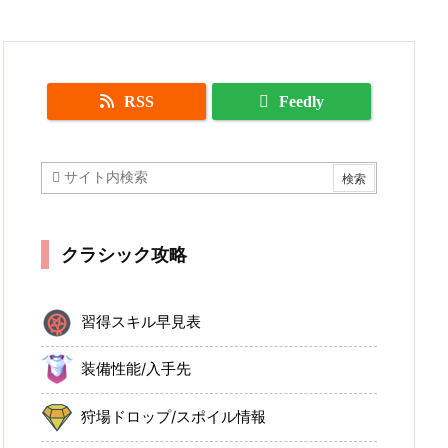
RSS
Feedly
クラシック攻略
習得スキル早見表
装備性能/入手先
狩場ドロップ/スポイル情報