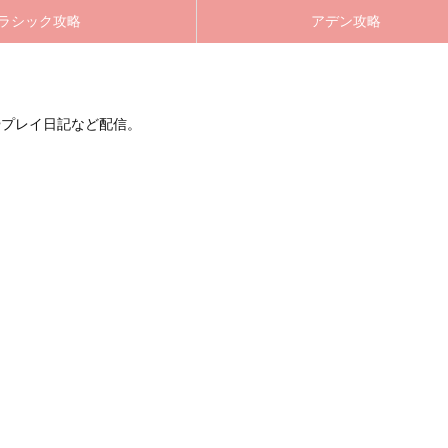
ラシック攻略
アデン攻略
やプレイ日記など配信。