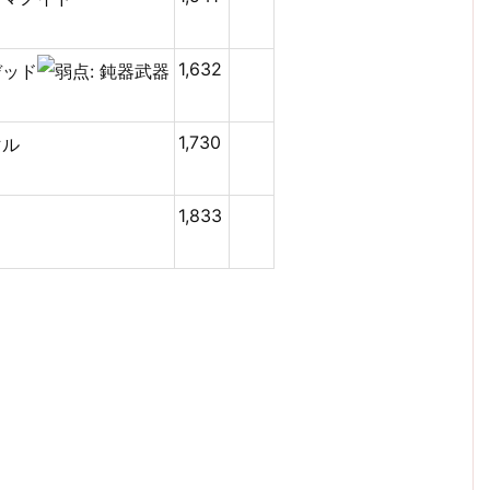
1,632
1,730
1,833‬