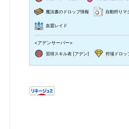
魔法書のドロップ情報
自動狩りマ
血盟レイド
<アデンサーバー>
習得スキル表 [アデン]
狩場ドロップ