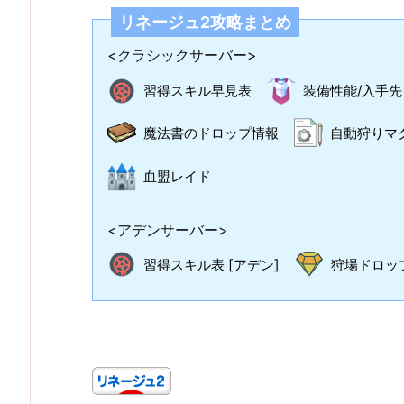
リネージュ2攻略まとめ
<クラシックサーバー>
習得スキル早見表
装備性能/入手先
魔法書のドロップ情報
自動狩りマ
血盟レイド
<アデンサーバー>
習得スキル表 [アデン]
狩場ドロップ