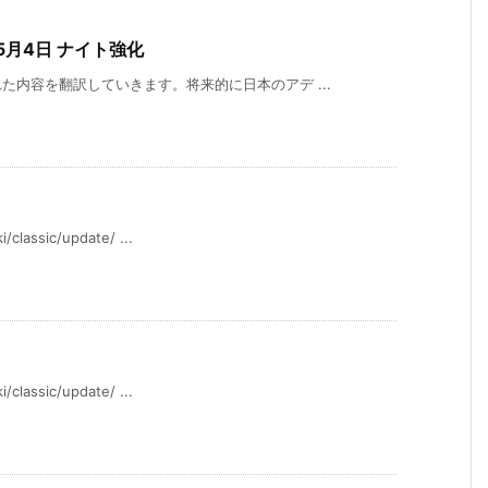
5月4日 ナイト強化
内容を翻訳していきます。将来的に日本のアデ ...
ssic/update/ ...
ssic/update/ ...