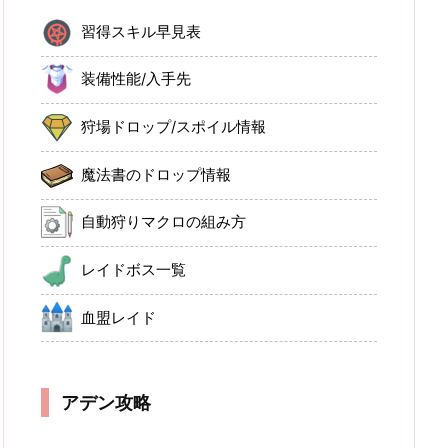
習得スキル早見表
装備性能/入手先
狩場ドロップ/スポイル情報
魔法書のドロップ情報
自動狩りマクロの組み方
レイドボス一覧
血盟レイド
アデン攻略