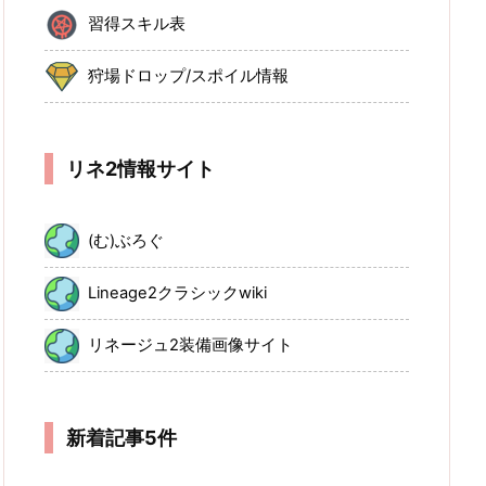
習得スキル表
狩場ドロップ/スポイル情報
リネ2情報サイト
(む)ぶろぐ
Lineage2クラシックwiki
リネージュ2装備画像サイト
新着記事5件