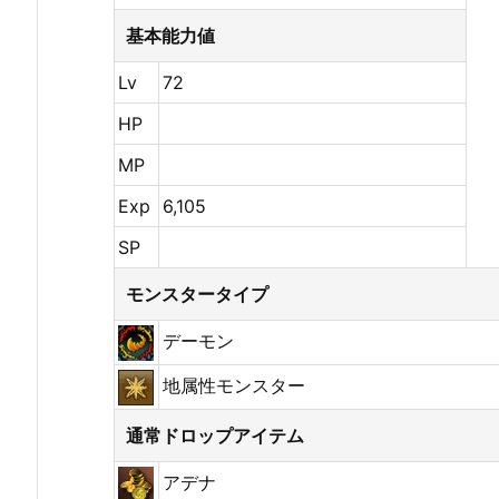
基本能力値
Lv
72
HP
MP
Exp
6,105
SP
モンスタータイプ
デーモン
地属性モンスター
通常ドロップアイテム
アデナ