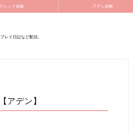
ラシック攻略
アデン攻略
やプレイ日記など配信。
ウ【アデン】