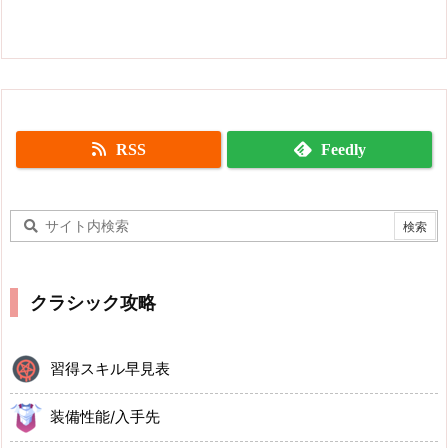
RSS
Feedly
クラシック攻略
習得スキル早見表
装備性能/入手先