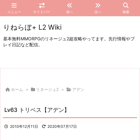
メニュー
サイドバー
前へ
次へ
検索
りねらぼ+ L2 Wiki
基本無料MMORPGのリネージュ2超攻略やってます。先行情報やプ
レイ日記など配信。
ホーム
>
リネージュ2
>
アデン
Lv63 トリベス【アデン】
2010年12月11日
2020年07月17日