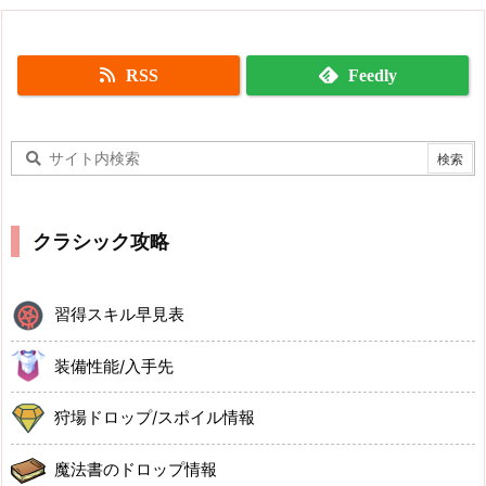
RSS
Feedly
クラシック攻略
習得スキル早見表
装備性能/入手先
狩場ドロップ/スポイル情報
魔法書のドロップ情報