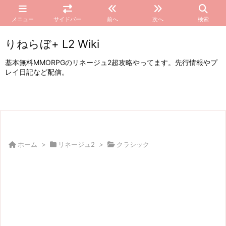
メニュー
サイドバー
前へ
次へ
検索
りねらぼ+ L2 Wiki
基本無料MMORPGのリネージュ2超攻略やってます。先行情報やプ
レイ日記など配信。
ホーム
>
リネージュ2
>
クラシック