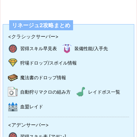
リネージュ2攻略まとめ
<クラシックサーバー>
習得スキル早見表
装備性能/入手先
狩場ドロップ/スポイル情報
魔法書のドロップ情報
自動狩りマクロの組み方
レイドボス一覧
血盟レイド
<アデンサーバー>
習得スキル表 [アデン]