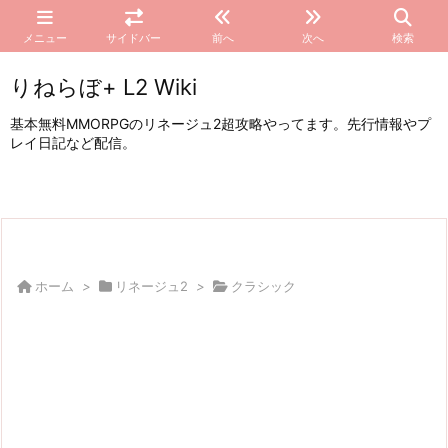
メニュー
サイドバー
前へ
次へ
検索
りねらぼ+ L2 Wiki
基本無料MMORPGのリネージュ2超攻略やってます。先行情報やプ
レイ日記など配信。
ホーム
>
リネージュ2
>
クラシック