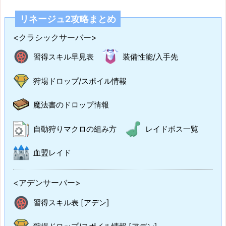
リネージュ2攻略まとめ
<クラシックサーバー>
習得スキル早見表
装備性能/入手先
狩場ドロップ/スポイル情報
魔法書のドロップ情報
自動狩りマクロの組み方
レイドボス一覧
血盟レイド
<アデンサーバー>
習得スキル表 [アデン]