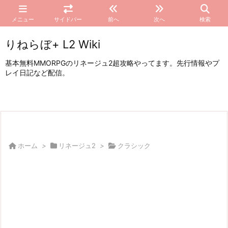
メニュー
サイドバー
前へ
次へ
検索
りねらぼ+ L2 Wiki
基本無料MMORPGのリネージュ2超攻略やってます。先行情報やプ
レイ日記など配信。
ホーム
>
リネージュ2
>
クラシック