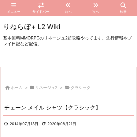
メニュー
サイドバー
前へ
次へ
検索
りねらぼ+ L2 Wiki
基本無料MMORPGのリネージュ2超攻略やってます。先行情報やプ
レイ日記など配信。
ホーム
>
リネージュ2
>
クラシック
チェーン メイル シャツ【クラシック】
2014年07月18日
2020年08月21日