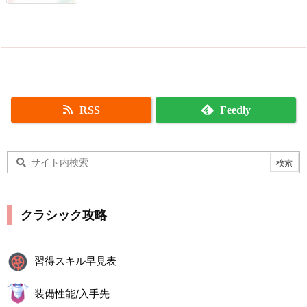
RSS
Feedly
クラシック攻略
習得スキル早見表
装備性能/入手先