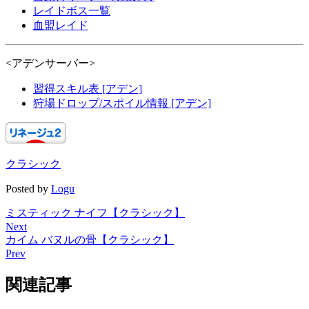
レイドボス一覧
血盟レイド
<アデンサーバー>
習得スキル表 [アデン]
狩場ドロップ/スポイル情報 [アデン]
クラシック
Posted by
Logu
ミスティック ナイフ【クラシック】
Next
カイム バヌルの骨【クラシック】
Prev
関連記事