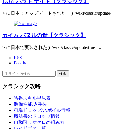
Lv65 ハラト ナイト【クラシック】
> に日本でアップデートされた「(( /wiki/classic/update/ ...
カイム バヌルの骨【クラシック】
> に日本で実装された(( /wiki/classic/update/true- ...
RSS
Feedly
クラシック攻略
習得スキル早見表
装備性能/入手先
狩場ドロップ/スポイル情報
魔法書のドロップ情報
自動狩りマクロの組み方
レイドボス一覧