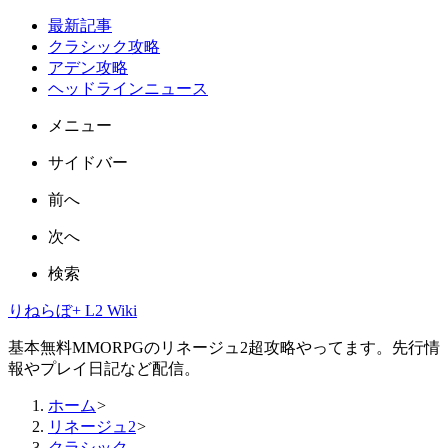
最新記事
クラシック攻略
アデン攻略
ヘッドラインニュース
メニュー
サイドバー
前へ
次へ
検索
りねらぼ+ L2 Wiki
基本無料MMORPGのリネージュ2超攻略やってます。先行情
報やプレイ日記など配信。
ホーム
>
リネージュ2
>
クラシック