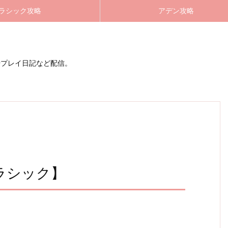
ラシック攻略
アデン攻略
やプレイ日記など配信。
ラシック】