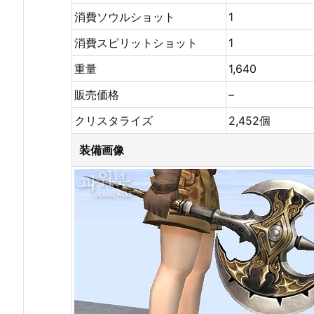
消費ソウルショット
1
消費スピリットショット
1
重量
1,640
販売価格
–
クリスタライズ
2,452個
装備画像