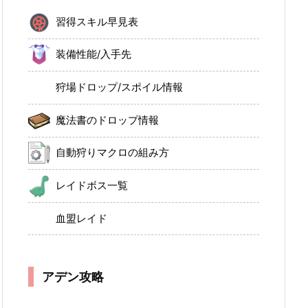
習得スキル早見表
装備性能/入手先
狩場ドロップ/スポイル情報
魔法書のドロップ情報
自動狩りマクロの組み方
レイドボス一覧
血盟レイド
アデン攻略