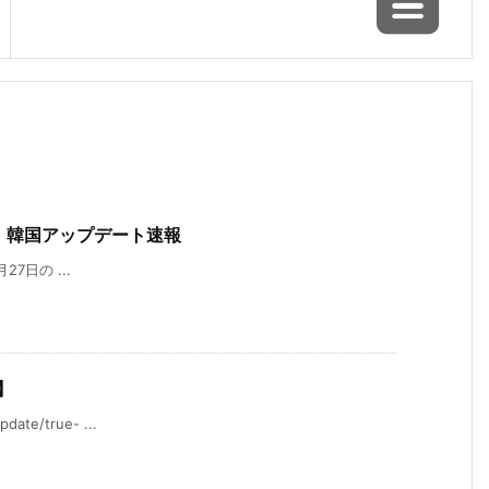
1日 韓国アップデート速報
3月27日の ...
】
ate/true- ...