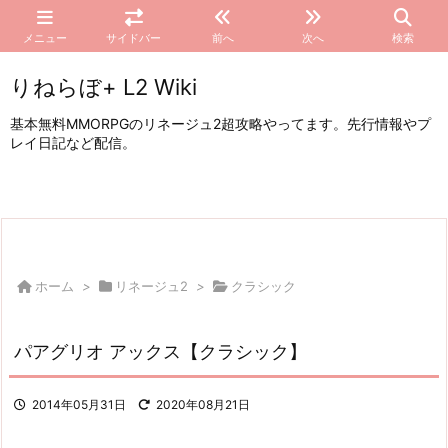
メニュー
サイドバー
前へ
次へ
検索
りねらぼ+ L2 Wiki
基本無料MMORPGのリネージュ2超攻略やってます。先行情報やプ
レイ日記など配信。
ホーム
>
リネージュ2
>
クラシック
パアグリオ アックス【クラシック】
2014年05月31日
2020年08月21日