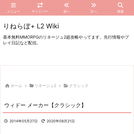
メニュー
サイドバー
前へ
次へ
検索
りねらぼ+ L2 Wiki
基本無料MMORPGのリネージュ2超攻略やってます。先行情報やプ
レイ日記など配信。
ホーム
>
リネージュ2
>
クラシック
ウィドー メーカー【クラシック】
2014年05月27日
2020年08月21日