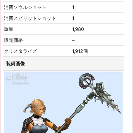
消費ソウルショット
1
消費スピリットショット
1
重量
1,980
販売価格
–
クリスタライズ
1,912個
装備画像