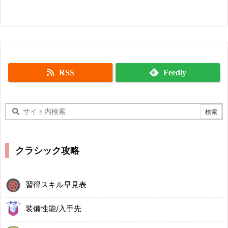
RSS
Feedly
クラシック攻略
習得スキル早見表
装備性能/入手先