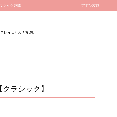
ラシック攻略
アデン攻略
やプレイ日記など配信。
【クラシック】