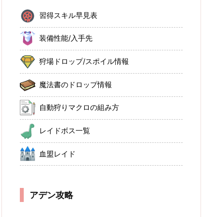
習得スキル早見表
装備性能/入手先
狩場ドロップ/スポイル情報
魔法書のドロップ情報
自動狩りマクロの組み方
レイドボス一覧
血盟レイド
アデン攻略