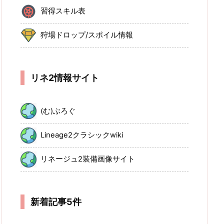
習得スキル表
狩場ドロップ/スポイル情報
リネ2情報サイト
(む)ぶろぐ
Lineage2クラシックwiki
リネージュ2装備画像サイト
新着記事5件