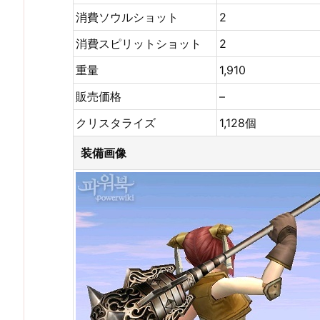
消費ソウルショット
2
消費スピリットショット
2
重量
1,910
販売価格
–
クリスタライズ
1,128個
装備画像