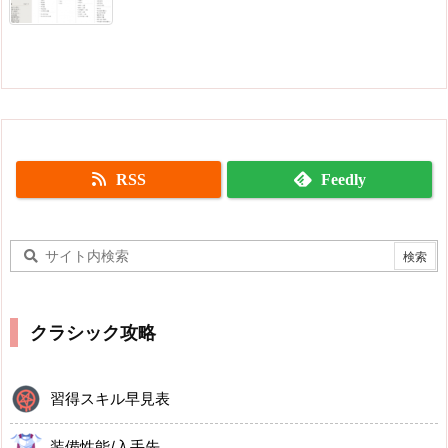
RSS
Feedly
クラシック攻略
習得スキル早見表
装備性能/入手先