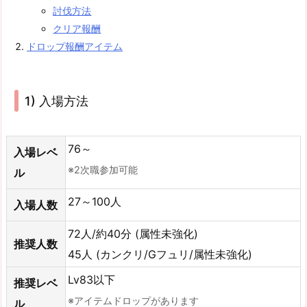
討伐方法
クリア報酬
ドロップ報酬アイテム
1) 入場方法
76～
入場レベ
※2次職参加可能
ル
27～100人
入場人数
72人/約40分 (属性未強化)
推奨人数
45人 (カンクリ/Gフュリ/属性未強化)
Lv83以下
推奨レベ
※アイテムドロップがあります
ル