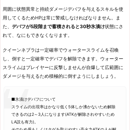
周囲に状態異常と持続ダメージデバフを与えるスキルを使
用してくるためHPは常に警戒しなければなりません。ま
た、
デバフが5段階まで蓄積されると30秒氷漬け
状態にさ
れて、なにもできなくなります。
クイーンネブラは一定確率でウォータースライムを召喚
し、倒すと一定確率でデバフを解除できます。ウォーター
スライムはプレイヤーに反撃しませんが自爆して広範囲に
ダメージを与えるため積極的に倒すようにしましょう。
■氷漬けデバフについて
スライムの出現率はかなり低く5体しか沸かないため解除
できるのは2～3人になります(ATKが解除されやすいため
LA説も有力)。
そのため盾もしくはタゲを取りやすい高火力ATKの人が解