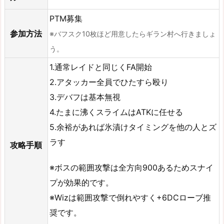
PTM募集
参加方法
※バフスク10枚ほど用意したらギラン村へ行きましょ
う。
1.通常レイドと同じくFA開始
2.アタッカー全員でひたすら殴り
3.デバフは基本無視
4.たまに沸くスライムはATKに任せる
5.余裕があれば氷漬けタイミングを他の人とズ
ラす
攻略手順
※ボスの範囲攻撃は全方向900あるためスナイ
プが効果的です。
※Wizは範囲攻撃で倒れやすく+6DCローブ推
奨です。