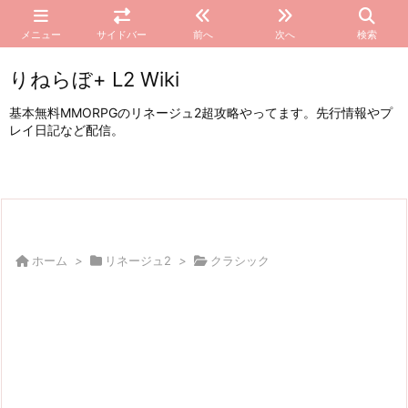
メニュー
サイドバー
前へ
次へ
検索
りねらぼ+ L2 Wiki
基本無料MMORPGのリネージュ2超攻略やってます。先行情報やプ
レイ日記など配信。
ホーム
>
リネージュ2
>
クラシック