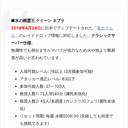
■水の精霊王 クイーン ネブラ
2019年4月24日
に日本でアップデートされた「
真カマエ
ル
」のレイドドロップ情報に対応しました。
クラシックサ
ーバー仕様
。
無属性でも倒せますがデバフが強力なため火や地より難易
度が高いと言われています。
入場可能レベル: 76以上 (2次職参加可能)
アタッカー適正レベル: 83以下
参加可能人数: 27～100人
推奨人数1: 72人/約40分 (属性未強化)
推奨人数2: 45人/未調査 (カンクリ/Gフュリ/属性未強
化)
リセット周期: 毎週 水曜日06:30 (失敗しても何度で
も挑戦できます)