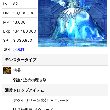
Lv
82
HP
30,000,000
MP
18,000
Exp
134,480,000
SP
3,630,960
属性
水属性
モンスタータイプ
精霊
弱点: 近接物理攻撃
通常ドロップアイテム
アクセサリー研磨剤: Aグレード
防具研磨剤: Aグレード