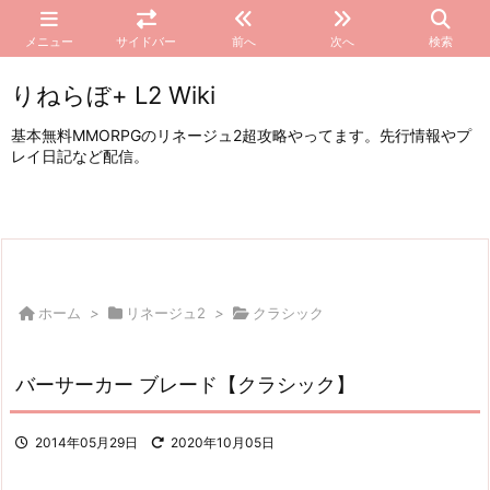
メニュー
サイドバー
前へ
次へ
検索
りねらぼ+ L2 Wiki
基本無料MMORPGのリネージュ2超攻略やってます。先行情報やプ
レイ日記など配信。
ホーム
>
リネージュ2
>
クラシック
バーサーカー ブレード【クラシック】
2014年05月29日
2020年10月05日