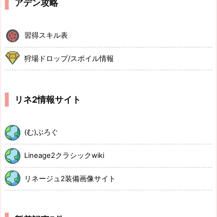
アデン攻略
習得スキル表
狩場ドロップ/スポイル情報
リネ2情報サイト
(む)ぶろぐ
Lineage2クラシックwiki
リネージュ2装備画像サイト