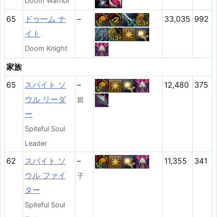
Doom Warrior
65
ドゥーム ナ
–
33,035
992
イト
Doom Knight
家族
65
スパイト ソ
–
12,480
375
ウル リーダ
親
ー
Spiteful Soul
Leader
62
スパイト ソ
–
11,355
341
ウル ファイ
子
ター
Spiteful Soul