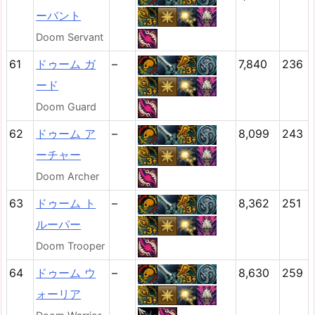
ーバント
Doom Servant
61
ドゥーム ガ
–
7,840
236
ード
Doom Guard
62
ドゥーム ア
–
8,099
243
ーチャー
Doom Archer
63
ドゥーム ト
–
8,362
251
ルーパー
Doom Trooper
64
ドゥーム ウ
–
8,630
259
ォーリア