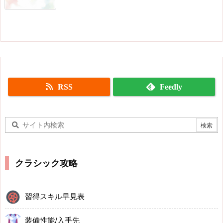
RSS
Feedly
クラシック攻略
習得スキル早見表
装備性能/入手先