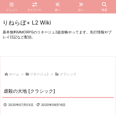
メニュー
サイドバー
前へ
次へ
検索
りねらぼ+ L2 Wiki
基本無料MMORPGのリネージュ2超攻略やってます。先行情報やプ
レイ日記など配信。
ホーム
>
リネージュ2
>
クラシック
虐殺の大地 [クラシック]
2020年07月03日
2020年08月16日