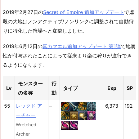
2019年2月27日の
Secret of Empire 追加アップデート
で虐
殺の大地はノンアクティブ/ノンリンクに調整されて自動狩
りに特化した狩場へと変貌しました。
2019年6月12日の
真カマエル追加アップデート 第1弾
で地属
性が付与されたことによって従来より楽に狩りが進行でき
るようになります。
モンスター
行
Lv
タイプ
Exp
SP
の名称
動
55
レックド ア
–
6,373
192
ーチャー
Wretched
Archer