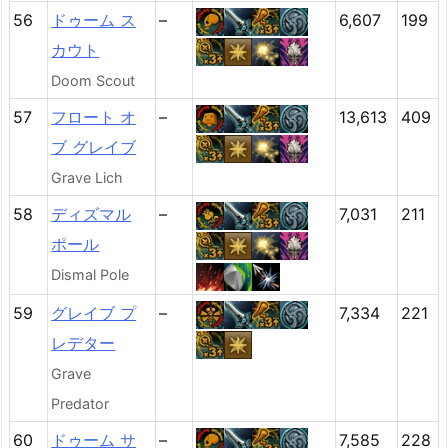
56
ドゥーム ス
–
6,607
199
カウト
Doom Scout
57
フロート オ
–
13,613
409
ブ グレイブ
Grave Lich
58
ディズマル
–
7,031
211
ポール
Dismal Pole
59
グレイブ プ
–
7,334
221
レデター
Grave
Predator
60
ドゥーム サ
–
7,585
228