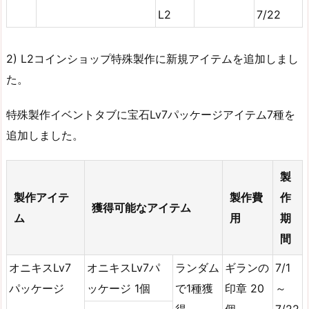
L2
7/22
2) L2コインショップ特殊製作に新規アイテムを追加しまし
た。
特殊製作イベントタブに宝石Lv7パッケージアイテム7種を
追加しました。
製
製作アイテ
製作費
作
獲得可能なアイテム
ム
用
期
間
オニキスLv7
オニキスLv7パ
ランダム
ギランの
7/1
パッケージ
ッケージ 1個
で1種獲
印章 20
～
得
個
7/22