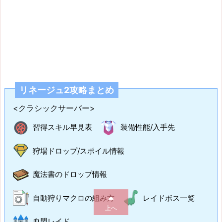
リネージュ2攻略まとめ
<クラシックサーバー>
習得スキル早見表
装備性能/入手先
狩場ドロップ/スポイル情報
魔法書のドロップ情報
自動狩りマクロの組み方
レイドボス一覧
上へ
血盟レイド