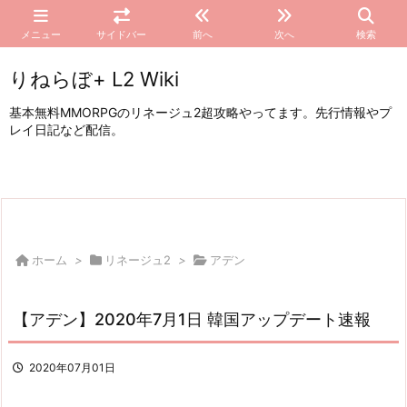
メニュー
サイドバー
前へ
次へ
検索
りねらぼ+ L2 Wiki
基本無料MMORPGのリネージュ2超攻略やってます。先行情報やプ
レイ日記など配信。
ホーム
>
リネージュ2
>
アデン
【アデン】2020年7月1日 韓国アップデート速報
2020年07月01日