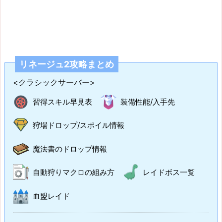
リネージュ2攻略まとめ
<クラシックサーバー>
習得スキル早見表
装備性能/入手先
狩場ドロップ/スポイル情報
魔法書のドロップ情報
自動狩りマクロの組み方
レイドボス一覧
血盟レイド