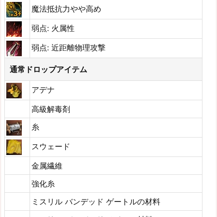
魔法抵抗力やや高め
弱点: 火属性
弱点: 近距離物理攻撃
通常ドロップアイテム
アデナ
高級解毒剤
糸
スウェード
金属繊維
強化糸
ミスリル バンデッド ゲートルの材料