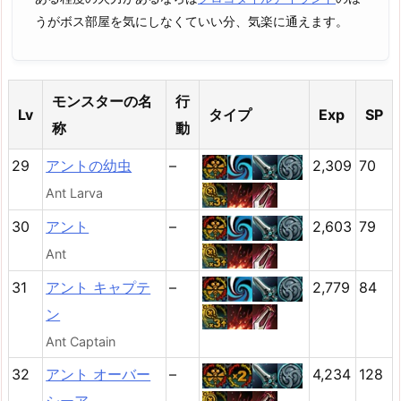
うがボス部屋を気にしなくていい分、気楽に通えます。
モンスターの名
行
Lv
タイプ
Exp
SP
称
動
29
アントの幼虫
–
2,309
70
Ant Larva
30
アント
–
2,603
79
Ant
31
アント キャプテ
–
2,779
84
ン
Ant Captain
32
アント オーバー
–
4,234
128