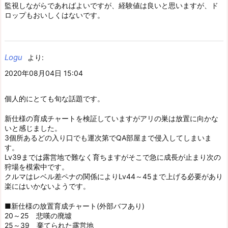
監視しながらであればよいですが、経験値は良いと思いますが、ド
ロップもおいしくはないです。
Logu
より:
2020年08月04日 15:04
個人的にとても旬な話題です。
新仕様の育成チャートを検証していますがアリの巣は放置に向かな
いと感じました。
3個所あるどの入り口でも運次第でQA部屋まで侵入してしまいま
す。
Lv39までは露営地で難なく育ちますがそこで急に成長が止まり次の
狩場を模索中です。
クルマはレベル差ペナの関係によりLv44～45まで上げる必要があり
楽にはいかないようです。
■新仕様の放置育成チャート(外部バフあり)
20～25 悲嘆の廃墟
25～39 棄てられた露営地