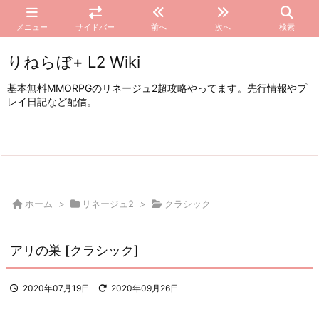
メニュー
サイドバー
前へ
次へ
検索
りねらぼ+ L2 Wiki
基本無料MMORPGのリネージュ2超攻略やってます。先行情報やプ
レイ日記など配信。
ホーム
>
リネージュ2
>
クラシック
アリの巣 [クラシック]
2020年07月19日
2020年09月26日