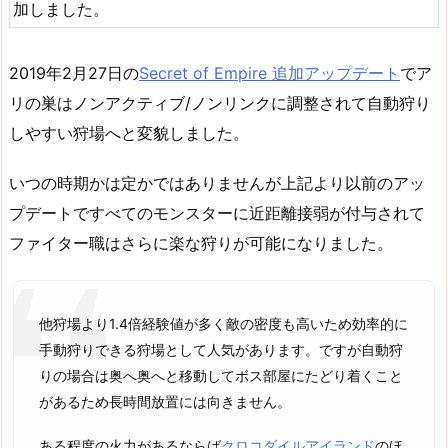
加しました。
2019年2月27日の
Secret of Empire 追加アップデート
でア
リの巣はノンアクティブ/ノンリンクに調整されて自動狩り
しやすい狩場へと変貌しました。
いつの時期かは定かではありませんが上記より以前のアッ
プデートですべてのモンスターに近距離接弱が付与されて
ファイター職はさらに楽な狩りが可能になりました。
他狩場より1.4倍経験値が多く敵の密度も高いため効率的に
手動狩りできる狩場として人気があります。ですが自動狩
りの場合は奥へ奥へと移動してボス部屋にたどり着くこと
があるため長時間放置には向きません。
ある程度の火力があるならば
クロコダイルアイランド
のほ