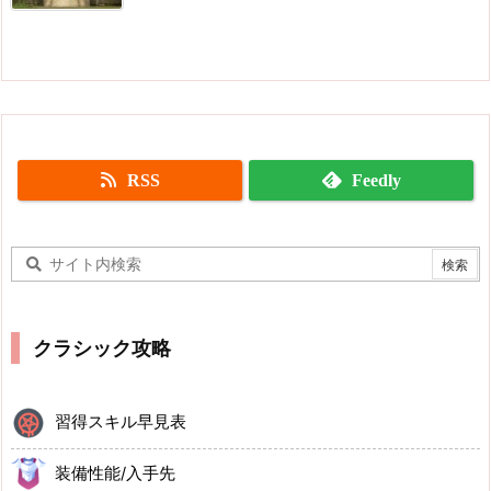
RSS
Feedly
クラシック攻略
習得スキル早見表
装備性能/入手先