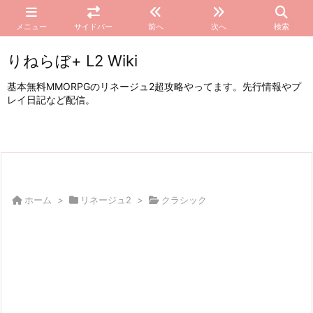
メニュー
サイドバー
前へ
次へ
検索
りねらぼ+ L2 Wiki
基本無料MMORPGのリネージュ2超攻略やってます。先行情報やプ
レイ日記など配信。
ホーム
>
リネージュ2
>
クラシック