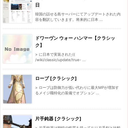
日
韓国の話せる島サーバーにてアップデートされた内
容を翻訳していきます。将来的に日本 ...
ドワーヴン ウォー ハンマー【クラシッ
ク】
> に日本で実装された((
/wiki/classic/update/true- ...
ローブ [クラシック]
> ローブは防御力が低い代わりに最大MPが増加す
るメイジ職特化の装備でオプション ...
片手鈍器 [クラシック]
> 片手鈍器は独特の性質を持っており片手剣と比較