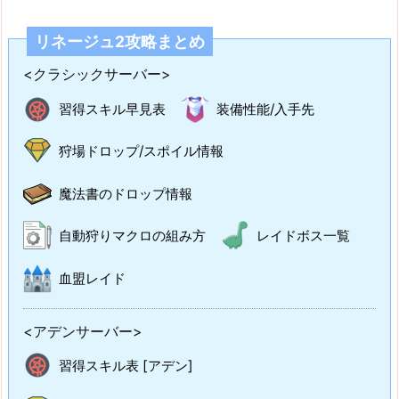
リネージュ2攻略まとめ
<クラシックサーバー>
習得スキル早見表
装備性能/入手先
狩場ドロップ/スポイル情報
魔法書のドロップ情報
自動狩りマクロの組み方
レイドボス一覧
血盟レイド
<アデンサーバー>
習得スキル表 [アデン]