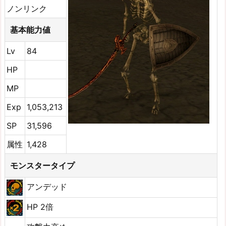
ノンリンク
基本能力値
Lv
84
HP
MP
Exp
1,053,213
SP
31,596
属性
1,428
モンスタータイプ
アンデッド
HP 2倍