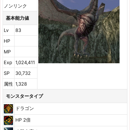
ノンリンク
基本能力値
Lv
83
HP
MP
Exp
1,024,411
SP
30,732
属性
1,328
モンスタータイプ
ドラゴン
HP 2倍