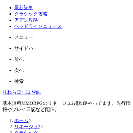
最新記事
クラシック攻略
アデン攻略
ヘッドラインニュース
メニュー
サイドバー
前へ
次へ
検索
りねらぼ+ L2 Wiki
基本無料MMORPGのリネージュ2超攻略やってます。先行情
報やプレイ日記など配信。
ホーム
>
リネージュ2
>
クラシック