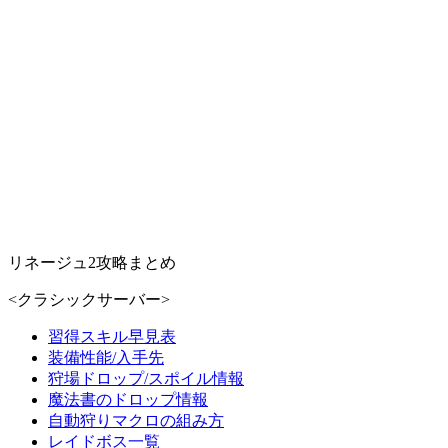
リネージュ2攻略まとめ
<クラシックサーバー>
習得スキル早見表
装備性能/入手先
狩場ドロップ/スポイル情報
魔法書のドロップ情報
自動狩りマクロの組み方
レイドボス一覧