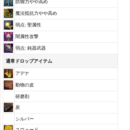
防御力やや高め
魔法抵抗力やや高め
弱点: 聖属性
闇属性攻撃
弱点: 鈍器武器
通常ドロップアイテム
アデナ
動物の皮
研磨剤
炭
シルバー
スウェード