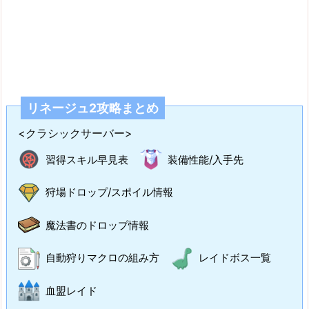
リネージュ2攻略まとめ
<クラシックサーバー>
習得スキル早見表
装備性能/入手先
狩場ドロップ/スポイル情報
魔法書のドロップ情報
自動狩りマクロの組み方
レイドボス一覧
血盟レイド