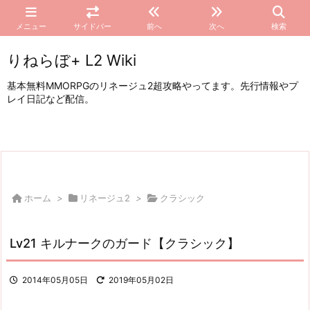
メニュー
サイドバー
前へ
次へ
検索
りねらぼ+ L2 Wiki
基本無料MMORPGのリネージュ2超攻略やってます。先行情報やプ
レイ日記など配信。
ホーム
>
リネージュ2
>
クラシック
Lv21 キルナークのガード【クラシック】
2014年05月05日
2019年05月02日