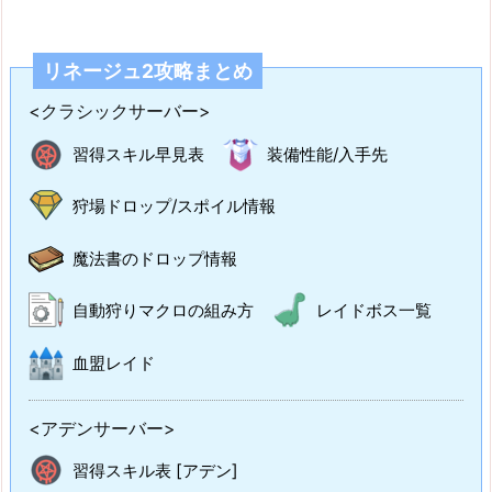
リネージュ2攻略まとめ
<クラシックサーバー>
習得スキル早見表
装備性能/入手先
狩場ドロップ/スポイル情報
魔法書のドロップ情報
自動狩りマクロの組み方
レイドボス一覧
血盟レイド
<アデンサーバー>
習得スキル表 [アデン]