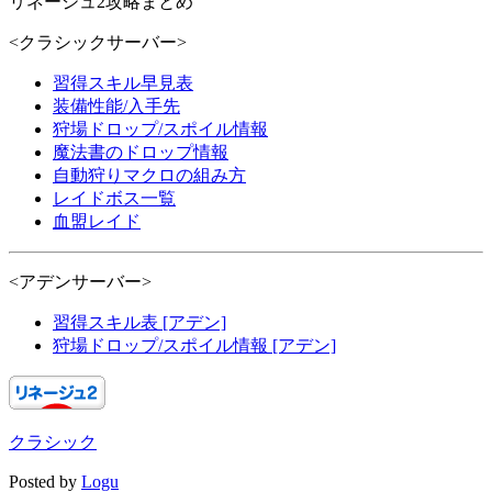
リネージュ2攻略まとめ
<クラシックサーバー>
習得スキル早見表
装備性能/入手先
狩場ドロップ/スポイル情報
魔法書のドロップ情報
自動狩りマクロの組み方
レイドボス一覧
血盟レイド
<アデンサーバー>
習得スキル表 [アデン]
狩場ドロップ/スポイル情報 [アデン]
クラシック
Posted by
Logu