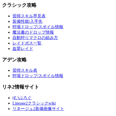
クラシック攻略
習得スキル早見表
装備性能/入手先
狩場ドロップ/スポイル情報
魔法書のドロップ情報
自動狩りマクロの組み方
レイドボス一覧
血盟レイド
アデン攻略
習得スキル表
狩場ドロップ/スポイル情報
リネ2情報サイト
(む)ぶろぐ
Lineage2クラシックwiki
リネージュ2装備画像サイト