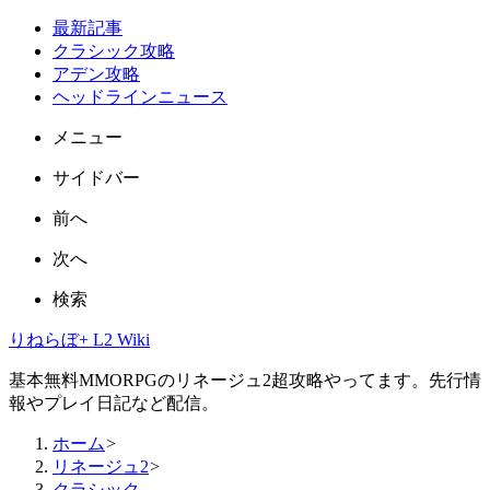
最新記事
クラシック攻略
アデン攻略
ヘッドラインニュース
メニュー
サイドバー
前へ
次へ
検索
りねらぼ+ L2 Wiki
基本無料MMORPGのリネージュ2超攻略やってます。先行情
報やプレイ日記など配信。
ホーム
>
リネージュ2
>
クラシック