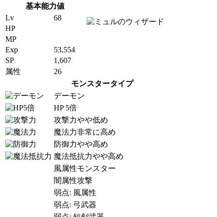
基本能力値
Lv
68
HP
MP
Exp
53,554
SP
1,607
属性
26
モンスタータイプ
デーモン
HP 5倍
攻撃力やや低め
魔法力非常に高め
防御力やや高め
魔法抵抗力やや高め
風属性モンスター
闇属性攻撃
弱点: 風属性
弱点: 弓武器
弱点: 短剣武器