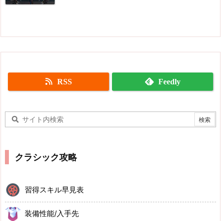
RSS
Feedly
クラシック攻略
習得スキル早見表
装備性能/入手先