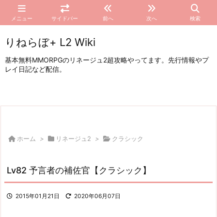
メニュー
サイドバー
前へ
次へ
検索
りねらぼ+ L2 Wiki
基本無料MMORPGのリネージュ2超攻略やってます。先行情報やプ
レイ日記など配信。
ホーム
>
リネージュ2
>
クラシック
Lv82 予言者の補佐官【クラシック】
2015年01月21日
2020年06月07日