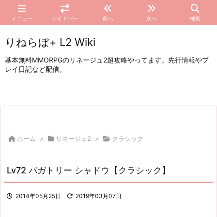
メニュー
サイドバー
前へ
次へ
検索
りねらぼ+ L2 Wiki
基本無料MMORPGのリネージュ2超攻略やってます。先行情報やプ
レイ日記など配信。
ホーム
>
リネージュ2
>
クラシック
Lv72 パガトリー シャドウ【クラシック】
2014年05月25日
2019年03月07日