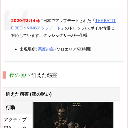
2020年3月4日
に日本でアップデートされた「
THE BATTL
E BEGINNINGアップデート
」のドロップ/スポイル情報に
対応しています。
クラシックサーバー仕様
。
出現場所:
悪魔の島
(ソロエリア/夜時間)
夜の呪い
飢えた怨霊
飢えた怨霊 (夜の呪い)
行動
アクティブ