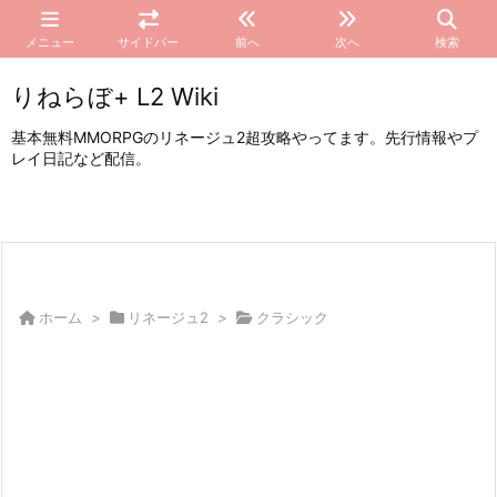
メニュー
サイドバー
前へ
次へ
検索
りねらぼ+ L2 Wiki
基本無料MMORPGのリネージュ2超攻略やってます。先行情報やプ
レイ日記など配信。
ホーム
>
リネージュ2
>
クラシック