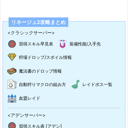
リネージュ2攻略まとめ
<クラシックサーバー>
習得スキル早見表
装備性能/入手先
狩場ドロップ/スポイル情報
魔法書のドロップ情報
自動狩りマクロの組み方
レイドボス一覧
血盟レイド
<アデンサーバー>
習得スキル表 [アデン]