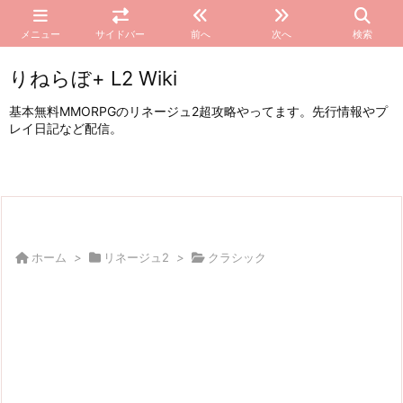
メニュー
サイドバー
前へ
次へ
検索
りねらぼ+ L2 Wiki
基本無料MMORPGのリネージュ2超攻略やってます。先行情報やプ
レイ日記など配信。
ホーム
>
リネージュ2
>
クラシック