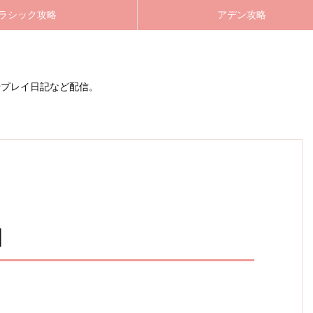
ラシック攻略
アデン攻略
やプレイ日記など配信。
】