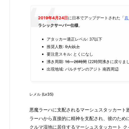
2019年4月24日
に日本でアップデートされた「
真
ラシックサーバー仕様
。
アタッカー適正レベル: 37以下
推奨人数:
9人以上
要注意スキル: とくになし
沸き周期:
16～26時間
(22時間沸きに戻りまし
出現地域: パルチザンのアジト 南西周辺
レメル (Lv35)
悪魔ラーハに支配されるマーシュスタッカート
ラーハから直接的に精神を支配され、彼のため
クルマ湿地に居住するマーシュスタッカート ク