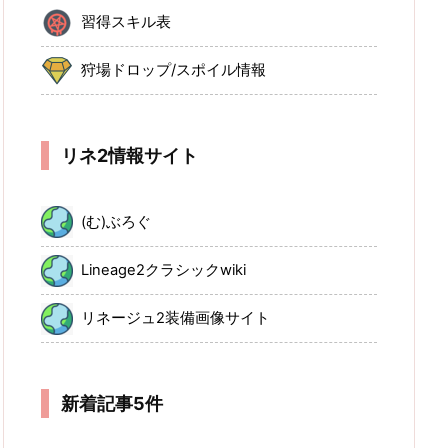
習得スキル表
狩場ドロップ/スポイル情報
リネ2情報サイト
(む)ぶろぐ
Lineage2クラシックwiki
リネージュ2装備画像サイト
新着記事5件