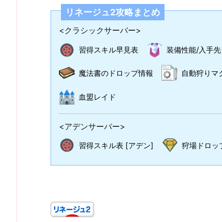
リネージュ2攻略まとめ
<クラシックサーバー>
習得スキル早見表
装備性能/入手先
魔法書のドロップ情報
自動狩りマ
血盟レイド
<アデンサーバー>
習得スキル表 [アデン]
狩場ドロップ