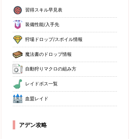
習得スキル早見表
装備性能/入手先
狩場ドロップ/スポイル情報
魔法書のドロップ情報
自動狩りマクロの組み方
レイドボス一覧
血盟レイド
アデン攻略