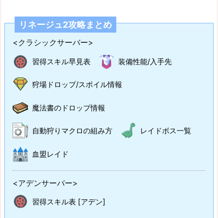
リネージュ2攻略まとめ
<クラシックサーバー>
習得スキル早見表
装備性能/入手先
狩場ドロップ/スポイル情報
魔法書のドロップ情報
自動狩りマクロの組み方
レイドボス一覧
血盟レイド
<アデンサーバー>
習得スキル表 [アデン]