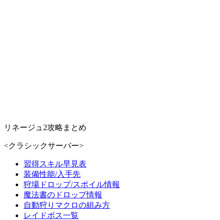
リネージュ2攻略まとめ
<クラシックサーバー>
習得スキル早見表
装備性能/入手先
狩場ドロップ/スポイル情報
魔法書のドロップ情報
自動狩りマクロの組み方
レイドボス一覧