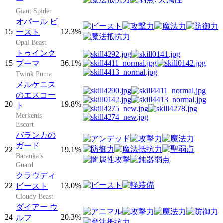
ー
Giant Spider
オパール ビ
15
12.3%
ースト
Opal Beast
トゥインク
15
36.1%
プーマ
Twink Puma
メルケニス
のエスコー
20
19.8%
ト
Merkenis
Escort
バランカの
ガード
22
19.1%
Baranka’s
Guard
クラウディ
22
13.0%
ビースト
Cloudy Beast
ダイアー ウ
24
20.3%
ルフ