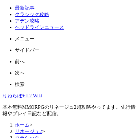
最新記事
クラシック攻略
アデン攻略
ヘッドラインニュース
メニュー
サイドバー
前へ
次へ
検索
りねらぼ+ L2 Wiki
基本無料MMORPGのリネージュ2超攻略やってます。先行情
報やプレイ日記など配信。
ホーム
>
リネージュ2
>
クラシック