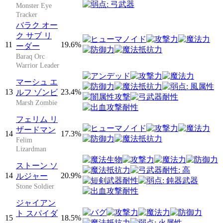
Monster Eye
Tracker
バラク オー
ク サブ リ
11
19.6%
ーダー
Baraq Orc
Warrior Leader
マーシュ エ
13
23.4%
ルフ ゾンビ
Marsh Zombie
フェリム リ
ザードマン
14
17.3%
Felim
Lizardman
ストーン ソ
14
20.9%
ルジャー
Stone Soldier
ジャイアン
ト スパイダ
15
18.5%