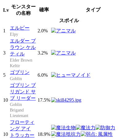
モンスター
確率
タイプ
Lv
の名称
スポイル
エルピー
1
2.0%
Elpy
エルダー ブ
ラウン ケル
3
3.2%
ティル
Elder Brown
Keltir
ゴブリン
5
6.0%
Goblin
ゴブリン ブ
リガンド サ
ブ リーダー
10
17.5%
Goblin
Brigand
Lieutenant
フローティ
ング アイ
10
18.9%
トラッカー