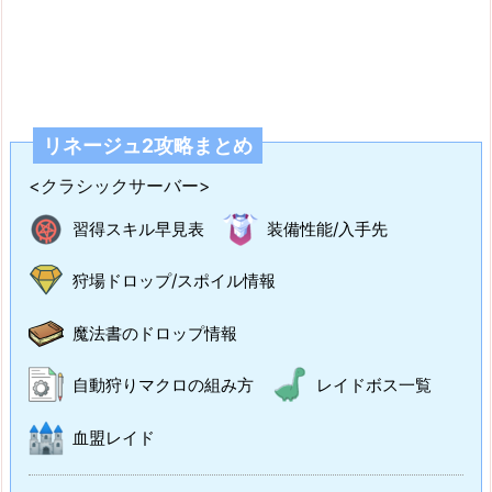
リネージュ2攻略まとめ
<クラシックサーバー>
習得スキル早見表
装備性能/入手先
狩場ドロップ/スポイル情報
魔法書のドロップ情報
自動狩りマクロの組み方
レイドボス一覧
血盟レイド