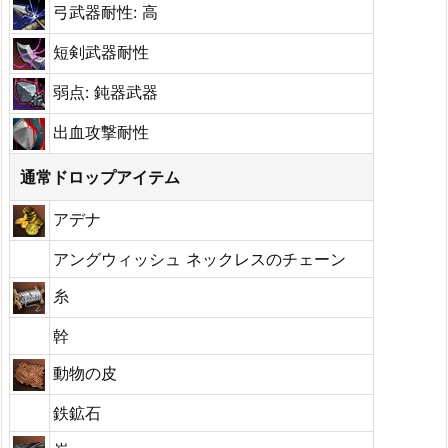
弓武器耐性: 高
短剣武器耐性
弱点: 鈍器武器
出血攻撃耐性
通常ドロップアイテム
アデナ
アングウィッシュ ネックレスのチェーン
糸
幹
動物の皮
鉄鉱石