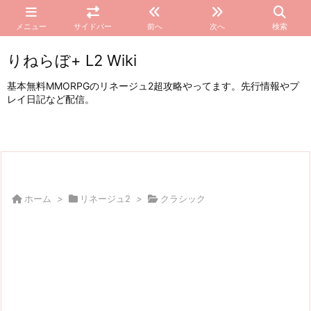
メニュー
サイドバー
前へ
次へ
検索
りねらぼ+ L2 Wiki
基本無料MMORPGのリネージュ2超攻略やってます。先行情報やプ
レイ日記など配信。
ホーム
>
リネージュ2
>
クラシック