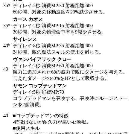
35*
ディレイ:2秒 消費MP:30 射程距離:600
60秒間、対象の移動速度を20%減少させる。
カース カオス
35*
ディレイ:2秒 消費MP:15 射程距離:600
30秒間、対象の物理命中率を9減少させる。
サイレンス
40
*
ディレイ:8秒 消費MP:35 射程距離:600
24秒間、敵の魔法スキルの使用を封じる。
ヴァンパイアリック クロー
ディレイ:2秒 消費MP:60 射程距離:900
40
魔力に追加された68の威力で敵にダメージを与える。
与えたダメージの40%をHPとして吸収する。
サモン コラプテッドマン
ディレイ:5秒 消費MP:70
コラプテッドマンを召喚する。召喚時にルーンストー
ンを2個消費。
40
■コラプテッドマンの特徴
-特徴はないが耐久力が高い召喚獣。
■使用スキル