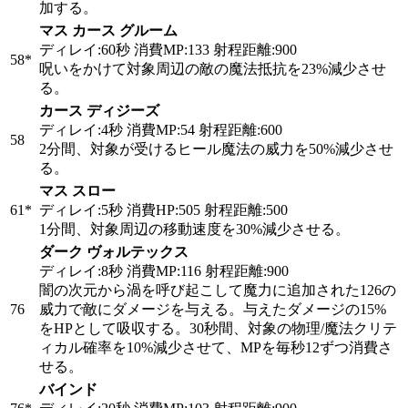
加する。
マス カース グルーム
ディレイ:60秒 消費MP:133 射程距離:900
58
*
呪いをかけて対象周辺の敵の魔法抵抗を23%減少させ
る。
カース ディジーズ
ディレイ:4秒 消費MP:54 射程距離:600
58
2分間、対象が受けるヒール魔法の威力を50%減少させ
る。
マス スロー
61
*
ディレイ:5秒 消費HP:505 射程距離:500
1分間、対象周辺の移動速度を30%減少させる。
ダーク ヴォルテックス
ディレイ:8秒 消費MP:116 射程距離:900
闇の次元から渦を呼び起こして魔力に追加された126の
76
威力で敵にダメージを与える。与えたダメージの15%
をHPとして吸収する。30秒間、対象の物理/魔法クリテ
ィカル確率を10%減少させて、MPを毎秒12ずつ消費さ
せる。
バインド