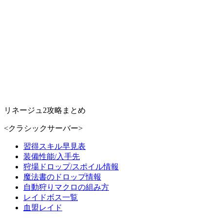
リネージュ2攻略まとめ
<クラシックサーバー>
習得スキル早見表
装備性能/入手先
狩場ドロップ/スポイル情報
魔法書のドロップ情報
自動狩りマクロの組み方
レイドボス一覧
血盟レイド