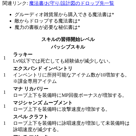
関連リンク:
魔法書/お守り/設計図のドロップ先一覧
グルーディオ雑貨屋から購入できる魔法書は*
敵からドロップする魔法書は
*
魔力の書板が必要な秘伝書は
*
スキルの習得開始レベル
パッシブスキル
ラッキー
1
Lv9以下では死亡しても経験値が減少しない。
エクスパンド インベントリ
1
インベントリに所持可能なアイテム数が10増加する。
※課金専用アイテム
マナ リカバリー
1
ローブ上下を装備時にMP回復ボーナスが増加する。
マジシャンズ ムーブメント
1
ローブ上下を装備時に攻撃速度が増加する。
スペル クラフト
1
ローブ上下を装備時に詠唱速度が増加して未装備時は
詠唱速度が減少する。