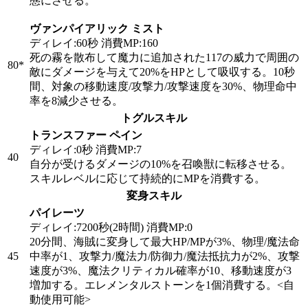
態にさせる。
ヴァンパイアリック ミスト
ディレイ:60秒 消費MP:160
死の霧を散布して魔力に追加された117の威力で周囲の
80
*
敵にダメージを与えて20%をHPとして吸収する。10秒
間、対象の移動速度/攻撃力/攻撃速度を30%、物理命中
率を8減少させる。
トグルスキル
トランスファー ペイン
ディレイ:0秒 消費MP:7
40
自分が受けるダメージの10%を召喚獣に転移させる。
スキルレベルに応じて持続的にMPを消費する。
変身スキル
パイレーツ
ディレイ:7200秒(2時間) 消費MP:0
20分間、海賊に変身して最大HP/MPが3%、物理/魔法命
45
中率が1、攻撃力/魔法力/防御力/魔法抵抗力が2%、攻撃
速度が3%、魔法クリティカル確率が10、移動速度が3
増加する。エレメンタルストーンを1個消費する。
<自
動使用可能>