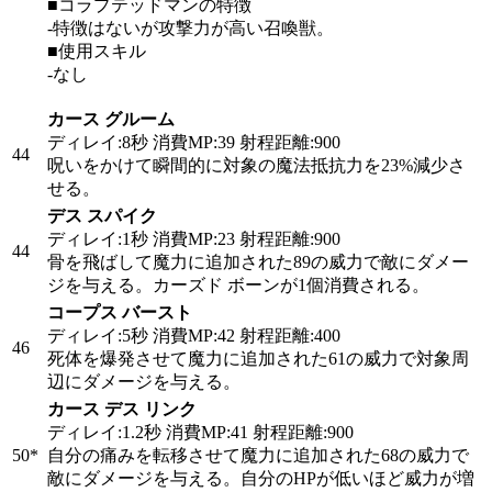
■コラプテッドマンの特徴
-特徴はないが攻撃力が高い召喚獣。
■使用スキル
-なし
カース グルーム
ディレイ:8秒 消費MP:39 射程距離:900
44
呪いをかけて瞬間的に対象の魔法抵抗力を23%減少さ
せる。
デス スパイク
ディレイ:1秒 消費MP:23 射程距離:900
44
骨を飛ばして魔力に追加された89の威力で敵にダメー
ジを与える。カーズド ボーンが1個消費される。
コープス バースト
ディレイ:5秒 消費MP:42 射程距離:400
46
死体を爆発させて魔力に追加された61の威力で対象周
辺にダメージを与える。
カース デス リンク
ディレイ:1.2秒 消費MP:41 射程距離:900
50
*
自分の痛みを転移させて魔力に追加された68の威力で
敵にダメージを与える。自分のHPが低いほど威力が増