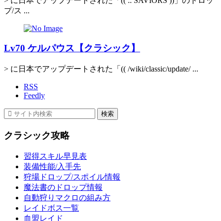
> に日本でアップデートされた「(( :: SAVIORS ))」のドロッ
プ/ス ...
Lv70 ケルパウス【クラシック】
> に日本でアップデートされた「(( /wiki/classic/update/ ...
RSS
Feedly
クラシック攻略
習得スキル早見表
装備性能/入手先
狩場ドロップ/スポイル情報
魔法書のドロップ情報
自動狩りマクロの組み方
レイドボス一覧
血盟レイド