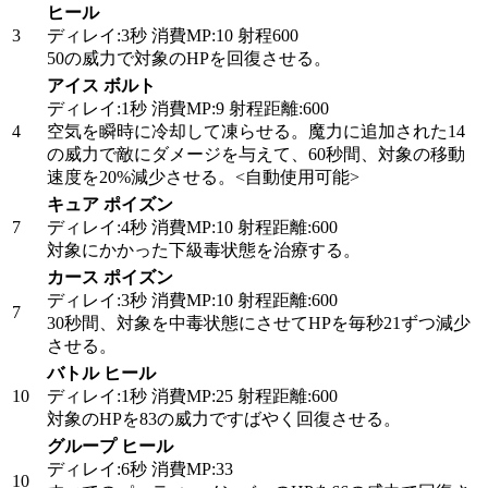
ヒール
3
ディレイ:3秒 消費MP:10 射程600
50の威力で対象のHPを回復させる。
アイス ボルト
ディレイ:1秒 消費MP:9 射程距離:600
4
空気を瞬時に冷却して凍らせる。魔力に追加された14
の威力で敵にダメージを与えて、60秒間、対象の移動
速度を20%減少させる。
<自動使用可能>
キュア ポイズン
7
ディレイ:4秒 消費MP:10 射程距離:600
対象にかかった下級毒状態を治療する。
カース ポイズン
ディレイ:3秒 消費MP:10 射程距離:600
7
30秒間、対象を中毒状態にさせてHPを毎秒21ずつ減少
させる。
バトル ヒール
10
ディレイ:1秒 消費MP:25 射程距離:600
対象のHPを83の威力ですばやく回復させる。
グループ ヒール
ディレイ:6秒 消費MP:33
10