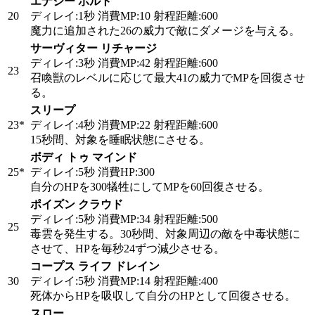
エナジー ボルト
20
ディレイ:1秒 消費MP:10 射程距離:600
魔力に追加された26の威力で敵にダメージを与える。
サーヴィター リチャージ
ディレイ:3秒 消費MP:42 射程距離:600
23
召喚獣のレベルに応じて最大41の威力でMPを回復させ
る。
スリープ
23*
ディレイ:4秒 消費MP:22 射程距離:600
15秒間、対象を睡眠状態にさせる。
ボディ トゥ マインド
25*
ディレイ:5秒 消費HP:300
自分のHPを300犠牲にしてMPを60回復させる。
ポイズン クラウド
ディレイ:5秒 消費MP:34 射程距離:500
25
毒雲を発生する。30秒間、対象周辺の敵を中毒状態に
させて、HPを毎秒24ずつ減少させる。
コープス ライフ ドレイン
30
ディレイ:5秒 消費MP:14 射程距離:400
死体からHPを吸収して自分のHPとして回復させる。
スロー