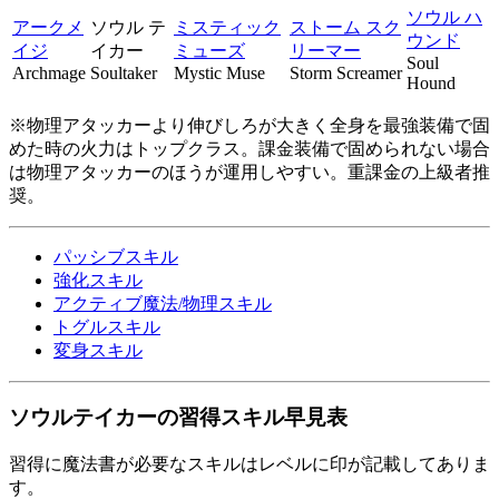
ソウル ハ
アークメ
ソウル テ
ミスティック
ストーム スク
ウンド
イジ
イカー
ミューズ
リーマー
Soul
Archmage
Soultaker
Mystic Muse
Storm Screamer
Hound
※物理アタッカーより伸びしろが大きく全身を最強装備で固
めた時の火力はトップクラス。課金装備で固められない場合
は物理アタッカーのほうが運用しやすい。重課金の上級者推
奨。
パッシブスキル
強化スキル
アクティブ魔法/物理スキル
トグルスキル
変身スキル
ソウルテイカーの習得スキル早見表
習得に魔法書が必要なスキルはレベルに印が記載してありま
す。