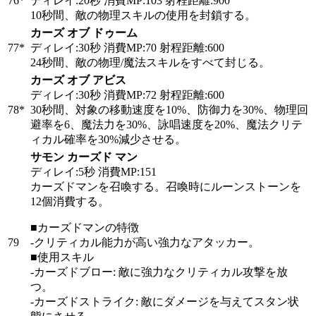
76
*
ディレイ:20秒 消費MP:103 射程距離:900
10秒間、敵の物理スキルの使用を封鎖する。
カーズ オブ ドゥーム
77
*
ディレイ:30秒 消費MP:70 射程距離:600
24秒間、敵の物理/魔法スキルをすべて封じる。
カーズ オブ アビス
ディレイ:30秒 消費MP:72 射程距離:600
78
*
30秒間、対象の移動速度を10%、防御力を30%、物理回
避率を6、魔法力を30%、詠唱速度を20%、魔法クリテ
ィカル確率を30%減少させる。
サモン カーズド マン
ディレイ:5秒 消費MP:151
カーズドマンを召喚する。召喚時にルーンストーンを
12個消費する。
■カーズドマンの特徴
79
-クリティカル能力が高い強力なアタッカー。
■使用スキル
-カーズドブロー: 敵に強力なクリティカル攻撃を放
つ。
-カーズドストライク: 敵にダメージを与えてスタン状