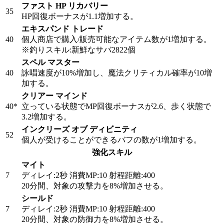
ファスト HP リカバリー
35
HP回復ボーナスが1.1増加する。
エキスパンド トレード
40
個人商店で購入/販売可能なアイテム数が1増加する。
※釣りスキル:新鮮なサバ2822個
スペル マスター
40
詠唱速度が10%増加し、魔法クリティカル確率が10増
加する。
クリアー マインド
40
*
立っている状態でMP回復ボーナスが2.6、歩く状態で
3.2増加する。
インクリーズ オブ ディビニティ
52
個人が受けることができるバフの数が1増加する。
強化スキル
マイト
7
ディレイ:2秒 消費MP:10 射程距離:400
20分間、対象の攻撃力を8%増加させる。
シールド
7
ディレイ:2秒 消費MP:10 射程距離:400
20分間、対象の防御力を8%増加させる。