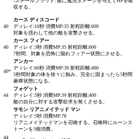
-スチールブラッド: 敵に魔法ダメージを与えてHPを吸
収する。
カース ディスコード
40
ディレイ:10秒 消費MP:35 射程距離:600
対象を惑わして他の敵を攻撃させる。
カース フィアー
40
ディレイ:3秒 消費MP:35 射程距離:600
7秒間、対象を恐怖に陥れフィアー状態にさせる。
アンカー
ディレイ:60秒 消費MP:39 射程距離:400
40
*
5秒間対象の体を徐々に蝕み、完全に固まったら5秒間
麻痺状態になる。
フォゲット
44
ディレイ:5秒 消費MP:39 射程距離:400
敵の自分に対する攻撃欲求を無くさせる。
サモン リアニメイテッド マン
ディレイ:5秒 消費MP:78
リアニメイテッドマンを召喚する。召喚時にルーンス
トーンを3個消費。
44