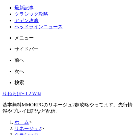
最新記事
クラシック攻略
アデン攻略
ヘッドラインニュース
メニュー
サイドバー
前へ
次へ
検索
りねらぼ+ L2 Wiki
基本無料MMORPGのリネージュ2超攻略やってます。先行情
報やプレイ日記など配信。
ホーム
>
リネージュ2
>
クラシック