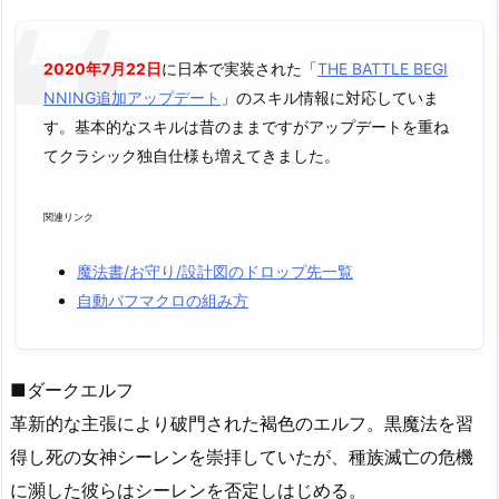
2020年7月22日
に日本で実装された「
THE BATTLE BEGI
NNING追加アップデート
」のスキル情報に対応していま
す。基本的なスキルは昔のままですがアップデートを重ね
てクラシック独自仕様も増えてきました。
関連リンク
魔法書/お守り/設計図のドロップ先一覧
自動バフマクロの組み方
■ダークエルフ
革新的な主張により破門された褐色のエルフ。黒魔法を習
得し死の女神シーレンを崇拝していたが、種族滅亡の危機
に瀕した彼らはシーレンを否定しはじめる。