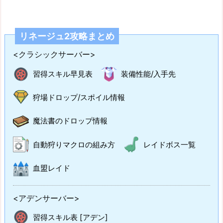
リネージュ2攻略まとめ
<クラシックサーバー>
習得スキル早見表
装備性能/入手先
狩場ドロップ/スポイル情報
魔法書のドロップ情報
自動狩りマクロの組み方
レイドボス一覧
血盟レイド
<アデンサーバー>
習得スキル表 [アデン]