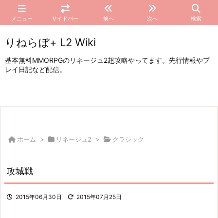
メニュー
サイドバー
前へ
次へ
検索
りねらぼ+ L2 Wiki
基本無料MMORPGのリネージュ2超攻略やってます。先行情報やプ
レイ日記など配信。
ホーム
>
リネージュ2
>
クラシック
攻城戦
2015年06月30日
2015年07月25日