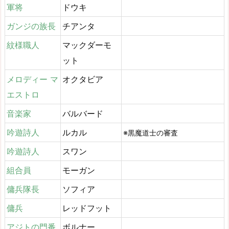
軍将
ドウキ
ガンジの族長
チアンタ
紋様職人
マックダーモ
ット
メロディー マ
オクタビア
エストロ
音楽家
バルバード
吟遊詩人
ルカル
※黒魔道士の審査
吟遊詩人
スワン
組合員
モーガン
傭兵隊長
ソフィア
傭兵
レッドフット
アジトの門番
ボルナー