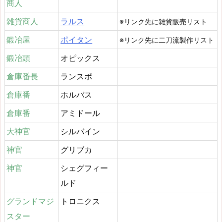
商人
雑貨商人
ラルス
※リンク先に雑貨販売リスト
鍛冶屋
ポイタン
※リンク先に二刀流製作リスト
鍛冶頭
オピックス
倉庫番長
ランスポ
倉庫番
ホルバス
倉庫番
アミドール
大神官
シルバイン
神官
グリブカ
神官
シェグフィー
ルド
グランドマジ
トロニクス
スター