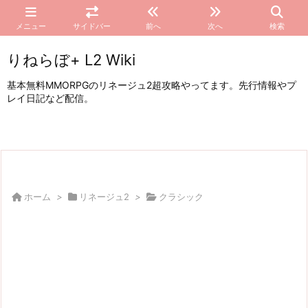
メニュー
サイドバー
前へ
次へ
検索
りねらぼ+ L2 Wiki
基本無料MMORPGのリネージュ2超攻略やってます。先行情報やプ
レイ日記など配信。
ホーム
>
リネージュ2
>
クラシック