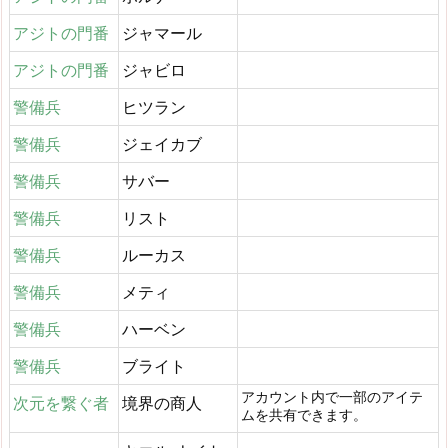
アジトの門番
ジャマール
アジトの門番
ジャビロ
警備兵
ヒツラン
警備兵
ジェイカブ
警備兵
サバー
警備兵
リスト
警備兵
ルーカス
警備兵
メティ
警備兵
ハーベン
警備兵
ブライト
アカウント内で一部のアイテ
次元を繋ぐ者
境界の商人
ムを共有できます。