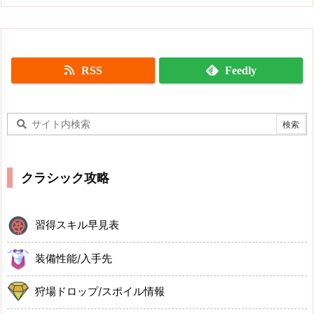
RSS
Feedly
クラシック攻略
習得スキル早見表
装備性能/入手先
狩場ドロップ/スポイル情報