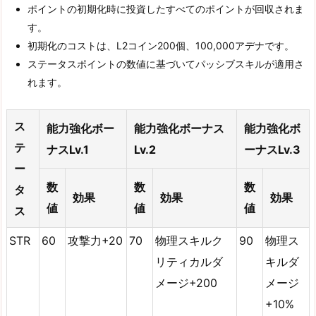
ポイントの初期化時に投資したすべてのポイントが回収されま
す。
初期化のコストは、L2コイン200個、100,000アデナです。
ステータスポイントの数値に基づいてパッシブスキルが適用さ
れます。
ス
能力強化ボー
能力強化ボーナス
能力強化ボ
テ
ナスLv.1
Lv.2
ーナスLv.3
ー
数
数
数
タ
効果
効果
効果
値
値
値
ス
STR
60
攻撃力+20
70
物理スキルク
90
物理ス
リティカルダ
キルダ
メージ+200
メージ
+10%