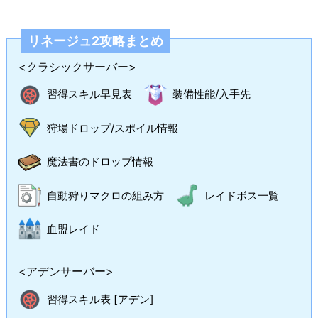
リネージュ2攻略まとめ
<クラシックサーバー>
習得スキル早見表
装備性能/入手先
狩場ドロップ/スポイル情報
魔法書のドロップ情報
自動狩りマクロの組み方
レイドボス一覧
血盟レイド
<アデンサーバー>
習得スキル表 [アデン]