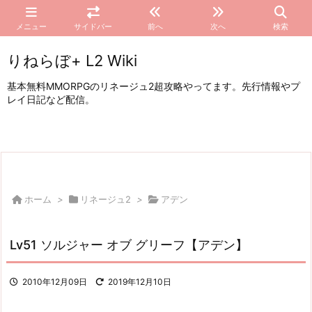
メニュー
サイドバー
前へ
次へ
検索
りねらぼ+ L2 Wiki
基本無料MMORPGのリネージュ2超攻略やってます。先行情報やプ
レイ日記など配信。
ホーム
>
リネージュ2
>
アデン
Lv51 ソルジャー オブ グリーフ【アデン】
2010年12月09日
2019年12月10日