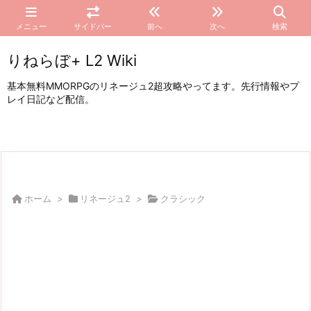
メニュー
サイドバー
前へ
次へ
検索
りねらぼ+ L2 Wiki
基本無料MMORPGのリネージュ2超攻略やってます。先行情報やプ
レイ日記など配信。
ホーム
>
リネージュ2
>
クラシック