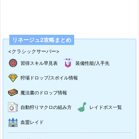
リネージュ2攻略まとめ
<クラシックサーバー>
習得スキル早見表
装備性能/入手先
狩場ドロップ/スポイル情報
魔法書のドロップ情報
自動狩りマクロの組み方
レイドボス一覧
血盟レイド