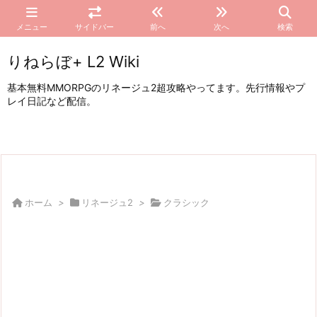
メニュー
サイドバー
前へ
次へ
検索
りねらぼ+ L2 Wiki
基本無料MMORPGのリネージュ2超攻略やってます。先行情報やプ
レイ日記など配信。
ホーム
>
リネージュ2
>
クラシック