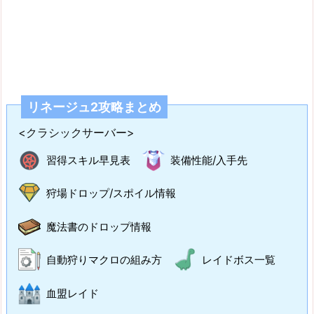
リネージュ2攻略まとめ
<クラシックサーバー>
習得スキル早見表
装備性能/入手先
狩場ドロップ/スポイル情報
魔法書のドロップ情報
自動狩りマクロの組み方
レイドボス一覧
血盟レイド