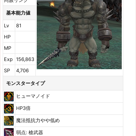
同族リンク
基本能力値
Lv
81
HP
MP
Exp
156,863
SP
4,706
モンスタータイプ
ヒューマノイド
HP3倍
魔法抵抗力やや低め
弱点: 槍武器