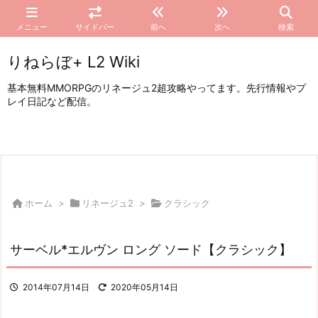
メニュー
サイドバー
前へ
次へ
検索
りねらぼ+ L2 Wiki
基本無料MMORPGのリネージュ2超攻略やってます。先行情報やプ
レイ日記など配信。
ホーム
>
リネージュ2
>
クラシック
サーベル*エルヴン ロング ソード【クラシック】
2014年07月14日
2020年05月14日