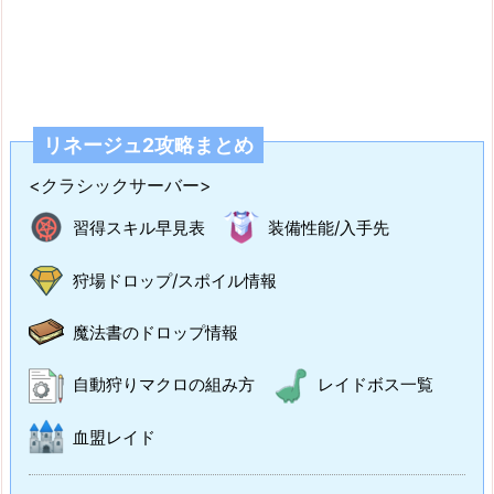
リネージュ2攻略まとめ
<クラシックサーバー>
習得スキル早見表
装備性能/入手先
狩場ドロップ/スポイル情報
魔法書のドロップ情報
自動狩りマクロの組み方
レイドボス一覧
血盟レイド