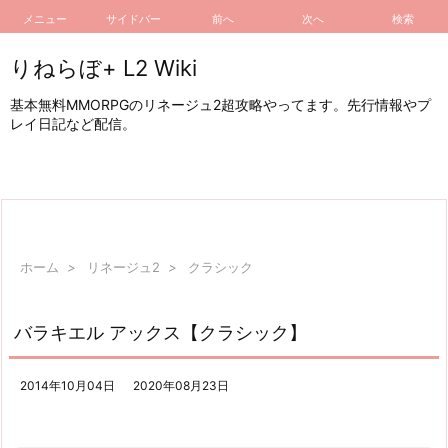
メニュー
サイドバー
前へ
次へ
検索
りねらぼ+ L2 Wiki
基本無料MMORPGのリネージュ2超攻略やってます。先行情報やプ
レイ日記など配信。
ホーム
>
リネージュ2
>
クラシック
バラキエル アックス【クラシック】
2014年10月04日
2020年08月23日