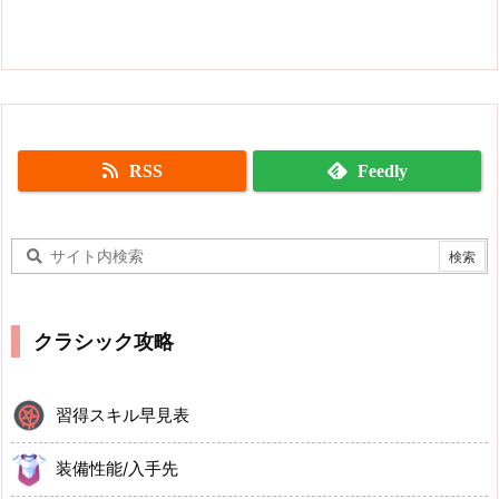
RSS
Feedly
クラシック攻略
習得スキル早見表
装備性能/入手先