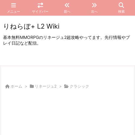
メニュー
サイドバー
前へ
次へ
検索
りねらぼ+ L2 Wiki
基本無料MMORPGのリネージュ2超攻略やってます。先行情報やプ
レイ日記など配信。
ホーム
>
リネージュ2
>
クラシック