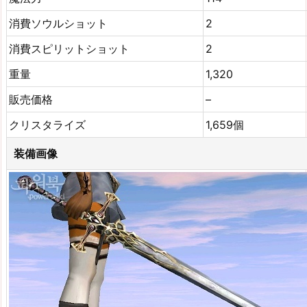
消費ソウルショット
2
消費スピリットショット
2
重量
1,320
販売価格
–
クリスタライズ
1,659個
装備画像